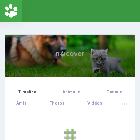
Timeline
Animaux
Canaux
Amis
Photos
Vidéos