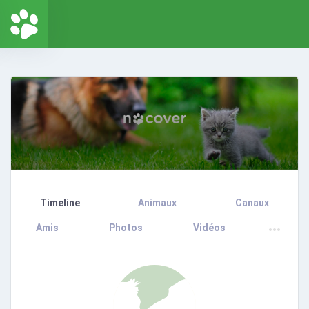
Timeline
Animaux
Canaux
Amis
Photos
Vidéos