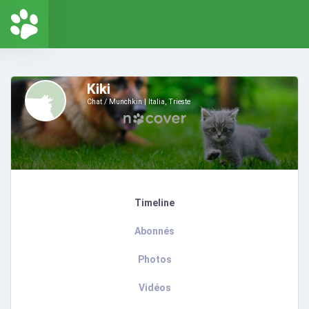
Kiki
Chat / Munchkin
Italia, Trieste
Timeline
Abonnés
Photos
Vidéos